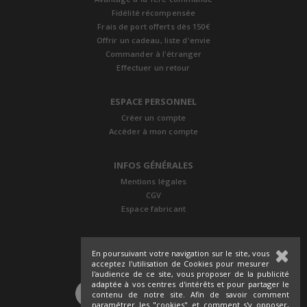
Fidélité récompensée
Frais de port offerts dès 150€
Offrir un cadeau, liste d'envie
Commander à l'étranger
Effectuer un retour
ESPACE PERSONNEL
Créer un compte
Accéder à mon compte
INFOS GÉNÉRALES
Mentions légales
CGV
Espace fabricant
En poursuivant votre navigation sur le site, vous
acceptez l'utilisation de Cookies pour mesurer
l'audience de ce site, vous proposer de la publicité
adaptée à vos centres d'intérêts et pour partager le
SUIVEZ-NOUS
contenu de notre site. Afin de savoir comment
paramétrer les "cookies" et comment s'y opposer,