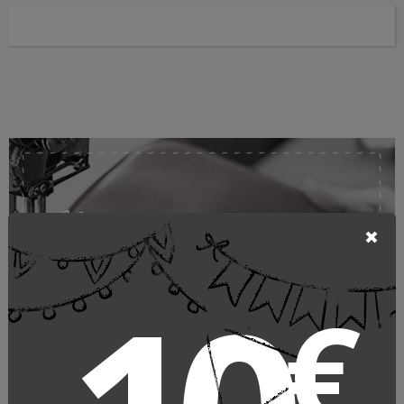
Maroquinerie de tradition
Laurige
€
SACS ET PETITE MAROQUINERIE