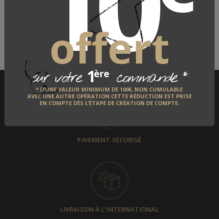
10
LE FABRICANT
QUI EST-IL ?
offert
DÉCOUVRIR
1
*
ère
sur votre
commande
* D’UNE VALEUR MINIMUM DE 100€, NON CUMULABLE
AVEC UNE AUTRE OPÉRATION.CETTE RÉDUCTION EST PRISE
EN COMPTE DÈS L’ÉTAPE DE CRÉATION DE COMPTE.
PAIEMENT SÉCURISÉ
LIVRAISON À L'INTERNATIONAL