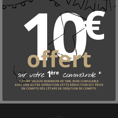
10
€
Accessoires de bureau
ACCESSOIRES DE BUREAU
offert
LE FABRICANT
1
*
ère
sur votre
commande
QUI EST-IL ?
* D’UNE VALEUR MINIMUM DE 100€, NON CUMULABLE
AVEC UNE AUTRE OPÉRATION.CETTE RÉDUCTION EST PRISE
EN COMPTE DÈS L’ÉTAPE DE CRÉATION DE COMPTE.
DÉCOUVRIR