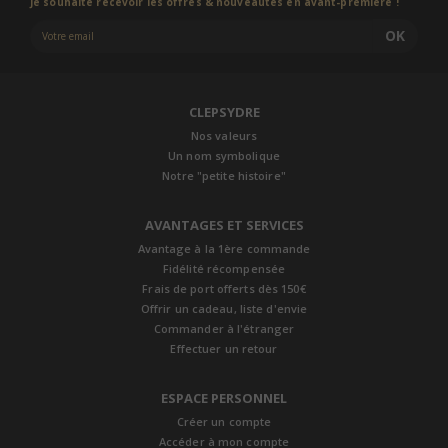
Je souhaite recevoir les offres & nouveautés en avant-première !
OK
CLEPSYDRE
Nos valeurs
Un nom symbolique
Notre "petite histoire"
AVANTAGES ET SERVICES
Avantage à la 1ère commande
Fidélité récompensée
Frais de port offerts dès 150€
Offrir un cadeau, liste d'envie
Commander à l'étranger
Effectuer un retour
ESPACE PERSONNEL
Créer un compte
Accéder à mon compte