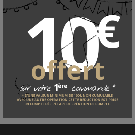
10
€
Lingerie de jour naturelle
Armorlux
ARMORLUX
offert
LE FABRICANT
1
*
ère
sur votre
commande
QUI EST-IL ?
* D’UNE VALEUR MINIMUM DE 100€, NON CUMULABLE
AVEC UNE AUTRE OPÉRATION.CETTE RÉDUCTION EST PRISE
EN COMPTE DÈS L’ÉTAPE DE CRÉATION DE COMPTE.
DÉCOUVRIR