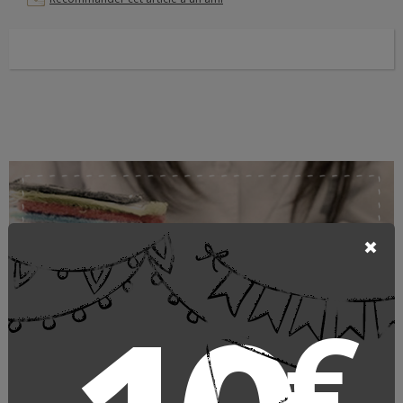
Linge de lit lin Libeco
€
LIBECO