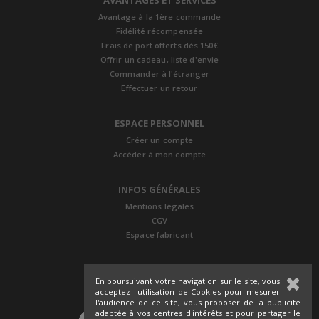
Avantage à la 1ère commande
Fidélité récompensée
Frais de port offerts dès 150€
Offrir un cadeau, liste d'envie
Commander à l'étranger
Effectuer un retour
ESPACE PERSONNEL
Créer un compte
Accéder à mon compte
INFOS GÉNÉRALES
Mentions légales
CGV
Espace fabricant
En poursuivant votre navigation sur le site, vous
acceptez l'utilisation de Cookies pour mesurer
l'audience de ce site, vous proposer de la publicité
adaptée à vos centres d'intérêts et pour partager le