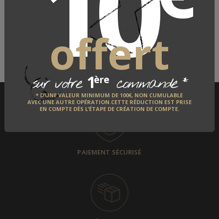
10
LE FABRICANT
offert
QUI EST-IL ?
DÉCOUVRIR
1
*
ère
sur votre
commande
* D’UNE VALEUR MINIMUM DE 100€, NON CUMULABLE
AVEC UNE AUTRE OPÉRATION.CETTE RÉDUCTION EST PRISE
EN COMPTE DÈS L’ÉTAPE DE CRÉATION DE COMPTE.
PAIEMENT SÉCURISÉ