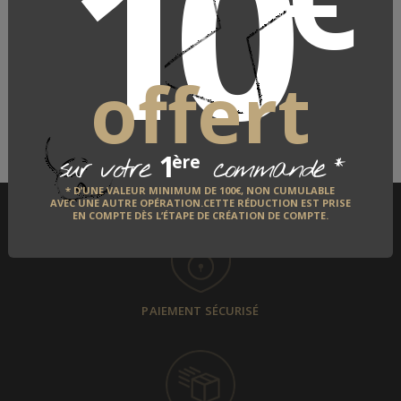
10
LE FABRICANT
offert
QUI EST-IL ?
DÉCOUVRIR
1
*
ère
sur votre
commande
* D’UNE VALEUR MINIMUM DE 100€, NON CUMULABLE
AVEC UNE AUTRE OPÉRATION.CETTE RÉDUCTION EST PRISE
EN COMPTE DÈS L’ÉTAPE DE CRÉATION DE COMPTE.
PAIEMENT SÉCURISÉ