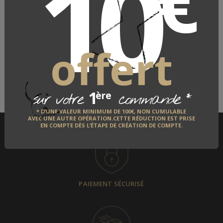
10
€
LE FABRICANT
offert
QUI EST-IL ?
DÉCOUVRIR
1
*
ère
sur votre
commande
* D’UNE VALEUR MINIMUM DE 100€, NON CUMULABLE
AVEC UNE AUTRE OPÉRATION.CETTE RÉDUCTION EST PRISE
EN COMPTE DÈS L’ÉTAPE DE CRÉATION DE COMPTE.
PAIEMENT SÉCURISÉ