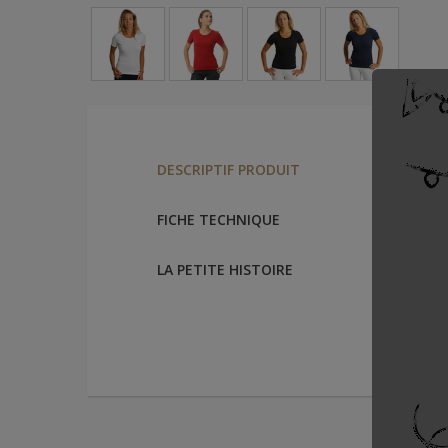
T shirt 
DESCRIPTIF PRODUIT
Le trico
FICHE TECHNIQUE
´un fil 
96% coto
LA PETITE HISTOIRE
Disponibl