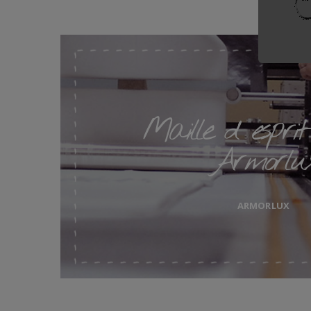
Maille d' espri
Armorlu
ARMORLUX