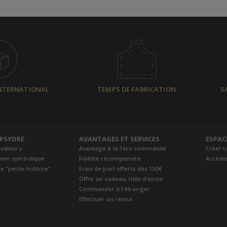
INTERNATIONAL
TEMPS DE FABRICATION
S
EPSYDRE
AVANTAGES ET SERVICES
ESPAC
 valeurs
Avantage à la 1ère commande
Créer 
nom symbolique
Fidélité récompensée
Accéde
e "petite histoire"
Frais de port offerts dès 150€
Offrir un cadeau, liste d'envie
Commander à l'étranger
Effectuer un retour