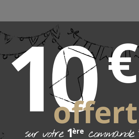
10
€
col rond, encolure dégagée, légèrement cintré. Manches courtes.
tage est réalisé sur des métiers circulaires en maille 2x2 pour une meil
en coton élasthanne.
n et 4% élasthanne. Disponible dans un choix de coloris.
e de la taille 0 à la taille 7. "Guide tailles" dans la page pour l´aide au 
offert
1
sur votre
commande
ère