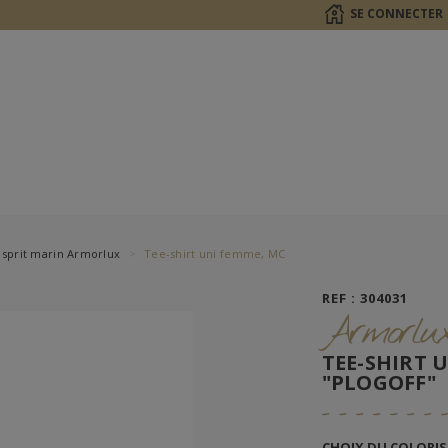
SE CONNECTER
 esprit marin Armorlux
Tee-shirt uni femme, MC
REF : 304031
Armorlu
TEE-SHIRT 
"PLOGOFF"
CHOIX DU COLORIS