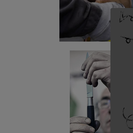
Un 
fab
artic
Si l
pou
ava
Ou 
Nou
com
déla
fabr
Tou
pou