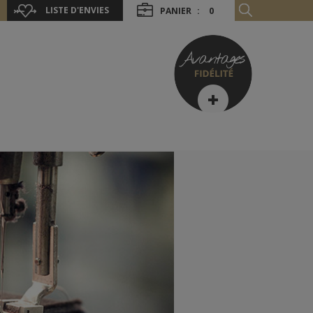
LISTE D'ENVIES
PANIER
:
0