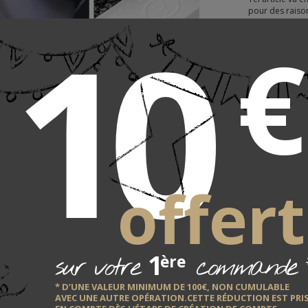
10
pour des raison
pour être produ
€
lendemain ou m
Clepsydre me
compétence en 
les produits c
délai indicatif correspondant au temps de
rication et d'expédition est indiqué pour chaque
le sur le site.
a date de réception d'un produit est déterminante
r vous, merci de nous contacter par téléphone
offert
nt de passer commande :
par mail en
cliquant ici !
s pourrons ainsi vous tenir informé avant votre
mande avec la meilleure précision possible du
i prévisible de livraison en pleine liaison avec le
1
sur votre
commande
ère
icant.
te commande passée ne pourra plus être annulée
* D’UNE VALEUR MINIMUM DE 100€, NON CUMULABLE
r de simples
AVEC UNE AUTRE OPÉRATION.CETTE RÉDUCTION EST PRI