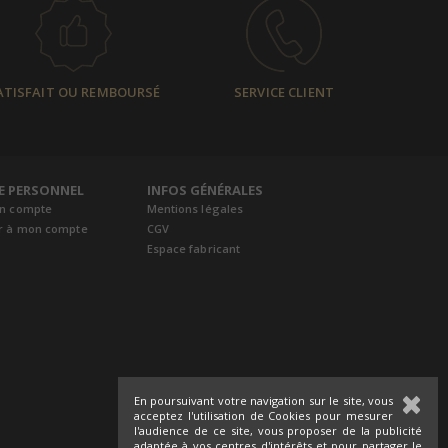
ATISFAIT OU REMBOURSÉ
SERVICE CLIENT
E PERSONNEL
INFOS GÉNÉRALES
un compte
Mentions légales
r à mon compte
CGV
Espace fabricant
En poursuivant votre navigation sur le site, vous
acceptez l'utilisation de Cookies pour mesurer
l'audience de ce site, vous proposer de la publicité
adaptée à vos centres d'intérêts et pour partager le