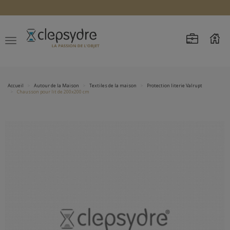
Accueil
Autour de la Maison
Textiles de la maison
Protection literie Valrupt
Chausson pour lit de 200x200 cm