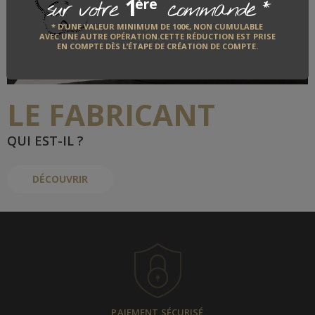
1
*
ère
sur votre
commande
* D’UNE VALEUR MINIMUM DE 100€, NON CUMULABLE
AVEC UNE AUTRE OPÉRATION.CETTE RÉDUCTION EST PRISE
PYRENEX
EN COMPTE DÈS L’ÉTAPE DE CRÉATION DE COMPTE.
LE FABRICANT
QUI EST-IL ?
DÉCOUVRIR
PAIEMENT SÉCURISÉ