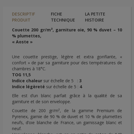
DESCRIPTIF
FICHE
LA PETITE
PRODUIT
TECHNIQUE
HISTOIRE
Couette 200 gr/m², garniture oie, 90 % duvet – 10
% plumettes,
« Aoste »
Une couette prestige, légère et extra gonflante, «
confort » de par sa garniture pour des températures de
chambres à 18°C.
TOG 11,5
Indice chaleur
sur échelle de 5 :
3
Indice légèreté
sur échelle de 5 :
4
Elle est d’un blanc parfait grâce à la qualité de sa
garniture et de son enveloppe.
Couette de 200 gr/m², de la gamme Premium de
Pyrenex, garnie de 90 % de duvet et 10 % de plumettes
neufs, d’oie blanche de France, un garnissage blanc et
neuf.