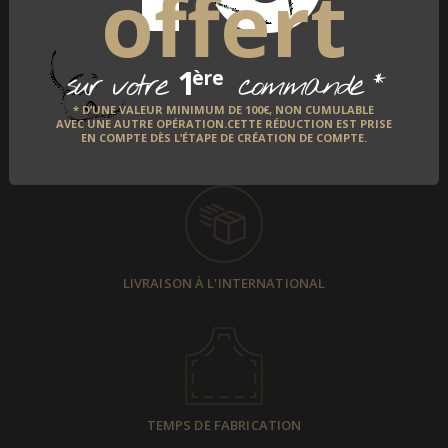
offert
1
*
ère
sur votre
commande
* D’UNE VALEUR MINIMUM DE 100€, NON CUMULABLE
AVEC UNE AUTRE OPÉRATION.CETTE RÉDUCTION EST PRISE
EN COMPTE DÈS L’ÉTAPE DE CRÉATION DE COMPTE.
PAIEMENT SÉCURISÉ
LIVRAISON À L'INTERNATIONAL
TEMPS DE FABRICATION