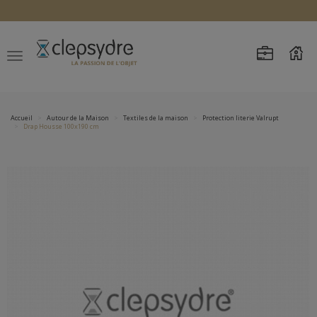
Accueil
Autour de la Maison
Textiles de la maison
Protection literie Valrupt
Drap Housse 100x190 cm