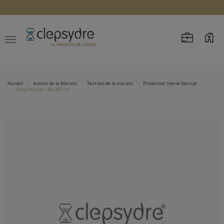
Accueil
Autour de la Maison
Textiles de la maison
Protection literie Valrupt
Drap Housse 140x200 cm