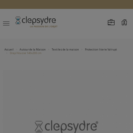
Accueil
Autour de la Maison
Textiles de la maison
Protection literie Valrupt
Drap Housse 140x200 cm