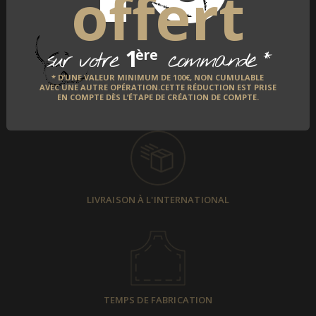
offert
1
*
ère
sur votre
commande
* D’UNE VALEUR MINIMUM DE 100€, NON CUMULABLE
AVEC UNE AUTRE OPÉRATION.CETTE RÉDUCTION EST PRISE
EN COMPTE DÈS L’ÉTAPE DE CRÉATION DE COMPTE.
PAIEMENT SÉCURISÉ
LIVRAISON À L'INTERNATIONAL
TEMPS DE FABRICATION