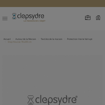
Accueil
Autour de la Maison
Textiles de la maison
Protection literie Valrupt
Drap Housse 70x200 cm