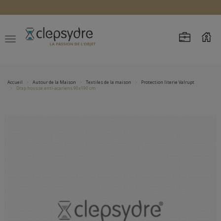
Accueil
Autour de la Maison
Textiles de la maison
Protection literie Valrupt
Drap housse anti-acariens 90x190 cm