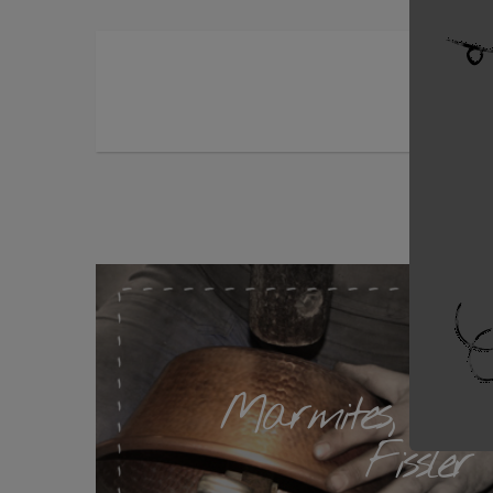
Marmites, autoc
Fissler