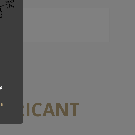
*
ABRICANT
SE