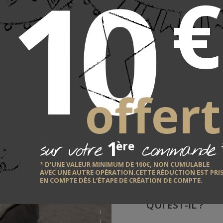
10
€
offert
1
sur votre
commande
ère
* D’UNE VALEUR MINIMUM DE 100€, NON CUMULABLE
LE F
AVEC UNE AUTRE OPÉRATION.CETTE RÉDUCTION EST PRI
uiseurs
EN COMPTE DÈS L’ÉTAPE DE CRÉATION DE COMPTE.
QUI EST-IL ?