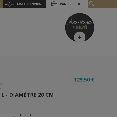
LISTE D'ENVIES
PANIER
:
0
129,50 €
R
 L - DIAMÈTRE 20 CM
En stock