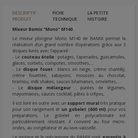
DESCRIPTIF
FICHE
LA PETITE
PRODUIT
TECHNIQUE
HISTOIRE
Mixeur Bamix "Mono" M140
Le mixeur plongeur Mono M140 de BAMIX permet la
réalisation d’un grand nombre d’opérations grâce aux 3
disques livrés avec l’appareil :
- Le
couteau étoile
: potages, tapenades, guacamoles,
glaces, sorbets, compotes, smoothies,…
- Le
disque fouet
: blancs en neige, crème chantilly,
crème fouettée, sabayons, mousses au chocolat,
tiramisu, milk shakes, sauces béarnaises, omelettes, …
- Le
disque mélangeur
: purées de légumes,
mayonnaises, sauces cocktail, pâtes à crêpes,
Il est livré en outre avec un
support mural
très pratique
pour son rangement et
un gobelet (600 ml)
pour vos
préparations. Le gobelet en polycarbonate est
particulièrement résistant. Il convient au four micro-
ondes, au congélateur et au lave-vaisselle.
Le moteur et le mécanisme du BAMIX sont
garantis à