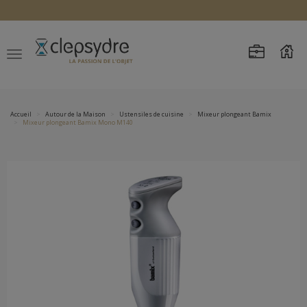
Accueil
Autour de la Maison
Ustensiles de cuisine
Mixeur plongeant Bamix
Mixeur plongeant Bamix Mono M140