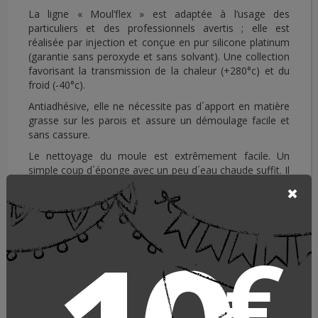
La ligne « Moul’flex » est adaptée à l’usage des
particuliers et des professionnels avertis ; elle est
réalisée par injection et conçue en pur silicone platinum
(garantie sans peroxyde et sans solvant). Une collection
favorisant la transmission de la chaleur (+280°c) et du
froid (-40°c).
Antiadhésive, elle ne nécessite pas d´apport en matière
grasse sur les parois et assure un démoulage facile et
sans cassure.
Le nettoyage du moule est extrêmement facile. Un
simple coup d´éponge avec un peu d´eau chaude suffit. Il
peut être mis au lave-vaisselle.
Fabriqué en France, dans les Vosges.
€
Moules en silicone Mou'flex -
DE BUYER
Elastomoule