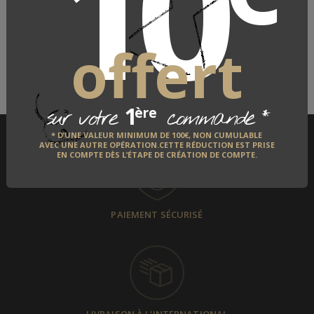
10
LE FABRICANT
offert
QUI EST-IL ?
DÉCOUVRIR
1
*
ère
sur votre
commande
* D’UNE VALEUR MINIMUM DE 100€, NON CUMULABLE
AVEC UNE AUTRE OPÉRATION.CETTE RÉDUCTION EST PRISE
EN COMPTE DÈS L’ÉTAPE DE CRÉATION DE COMPTE.
PAIEMENT SÉCURISÉ