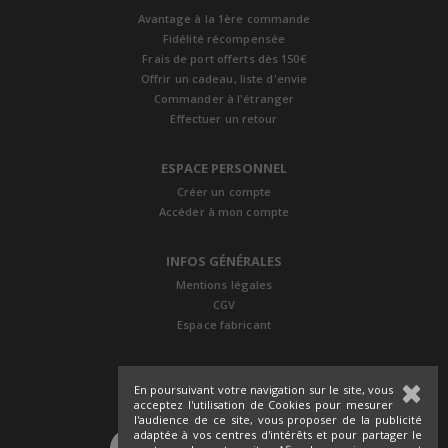
Avantage à la 1ère commande
Fidélité récompensée
Frais de port offerts dès 150€
Offrir un cadeau, liste d'envie
Commander à l'étranger
Effectuer un retour
ESPACE PERSONNEL
Créer un compte
Accéder à mon compte
INFOS GÉNÉRALES
Mentions légales
CGV
Espace fabricant
En poursuivant votre navigation sur le site, vous
acceptez l'utilisation de Cookies pour mesurer
l'audience de ce site, vous proposer de la publicité
adaptée à vos centres d'intérêts et pour partager le