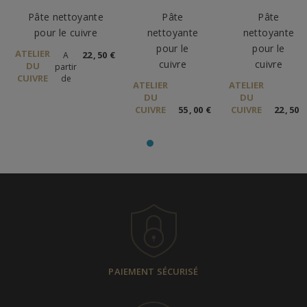
Pâte nettoyante
Pâte
Pâte
pour le cuivre
nettoyante
nettoyante
pour le
pour le
ATELIER
22
,
50
€
A
cuivre
cuivre
DU
partir
CUIVRE
de
ATELIER
ATELIER
DU
DU
CUIVRE
55
,
00
€
CUIVRE
22
,
50
€
PAIEMENT SÉCURISÉ