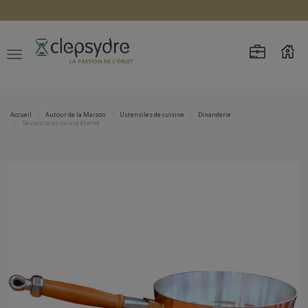
Accueil
Autour de la Maison
Ustensiles de cuisine
Dinanderie
Sauteuse en cuivre étamé