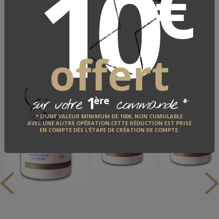
10
€
DÉCOUVRIR
VOUS AIMEREZ AUSSI
offert
3 articles
1
*
ère
sur votre
commande
* D’UNE VALEUR MINIMUM DE 100€, NON CUMULABLE
AVEC UNE AUTRE OPÉRATION.CETTE RÉDUCTION EST PRISE
EN COMPTE DÈS L’ÉTAPE DE CRÉATION DE COMPTE.