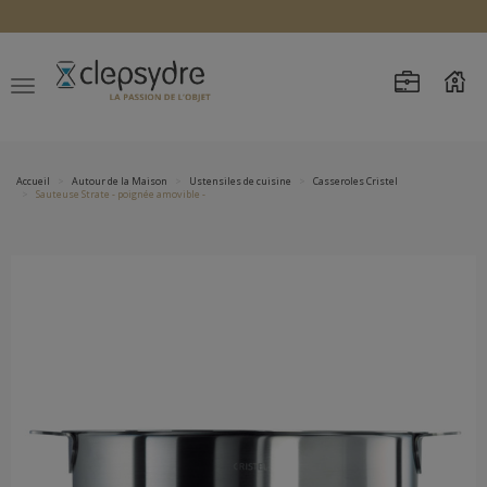
Accueil
Autour de la Maison
Ustensiles de cuisine
Casseroles Cristel
Sauteuse Strate - poignée amovible -