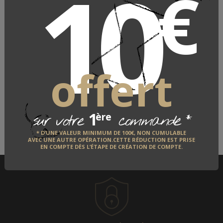
10
€
Casseroles Cristel
CRISTEL
offert
LE FABRICANT
QUI EST-IL ?
1
*
ère
sur votre
commande
DÉCOUVRIR
* D’UNE VALEUR MINIMUM DE 100€, NON CUMULABLE
AVEC UNE AUTRE OPÉRATION.CETTE RÉDUCTION EST PRISE
EN COMPTE DÈS L’ÉTAPE DE CRÉATION DE COMPTE.