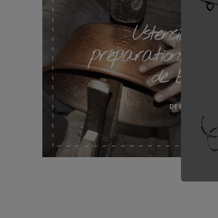
Ustensiles p
préparations et p
de Buye
DE BUYER