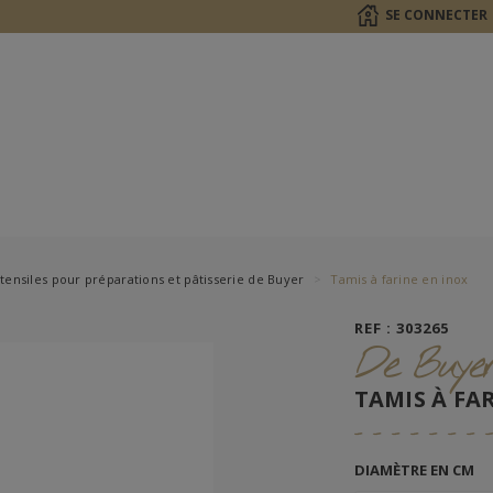
SE CONNECTER
tensiles pour préparations et pâtisserie de Buyer
Tamis à farine en inox
REF : 303265
De Buye
TAMIS À FA
DIAMÈTRE EN CM