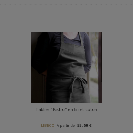
Tablier "Bistro" en lin et coton
LIBECO
55
,
50
€
A partir de