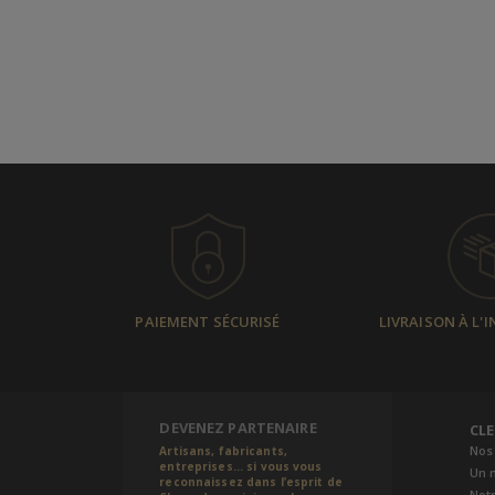
PAIEMENT SÉCURISÉ
LIVRAISON À L'
DEVENEZ PARTENAIRE
CL
Nos
Artisans, fabricants,
entreprises... si vous vous
Un 
reconnaissez dans l’esprit de
Notr