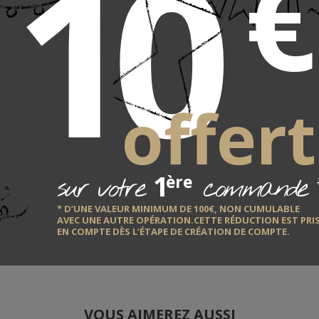
10
€
our
LE F
âtisserie
offert
r
QUI EST-IL ?
DÉCOUVRIR
1
sur votre
commande
ère
* D’UNE VALEUR MINIMUM DE 100€, NON CUMULABLE
AVEC UNE AUTRE OPÉRATION.CETTE RÉDUCTION EST PRI
EN COMPTE DÈS L’ÉTAPE DE CRÉATION DE COMPTE.
VOUS AIMEREZ AUSSI