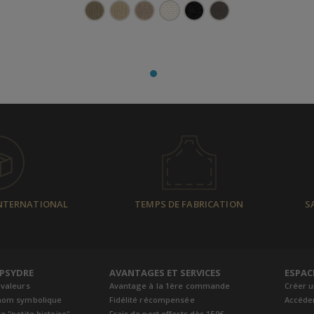
INTERNATIONAL
TEMPS DE FABRICATION
S
EPSYDRE
AVANTAGES ET SERVICES
ESPAC
 valeurs
Avantage à la 1ère commande
Créer 
nom symbolique
Fidélité récompensée
Accéde
e "petite histoire"
Frais de port offerts dès 150€