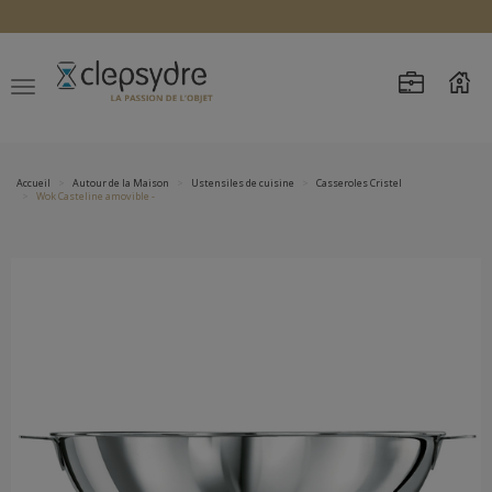
Accueil
Autour de la Maison
Ustensiles de cuisine
Casseroles Cristel
Wok Casteline amovible -