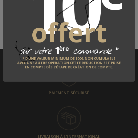
10
LE FABRICANT
QUI EST-IL ?
offert
DÉCOUVRIR
1
*
ère
sur votre
commande
* D’UNE VALEUR MINIMUM DE 100€, NON CUMULABLE
AVEC UNE AUTRE OPÉRATION.CETTE RÉDUCTION EST PRISE
EN COMPTE DÈS L’ÉTAPE DE CRÉATION DE COMPTE.
PAIEMENT SÉCURISÉ
LIVRAISON À L'INTERNATIONAL