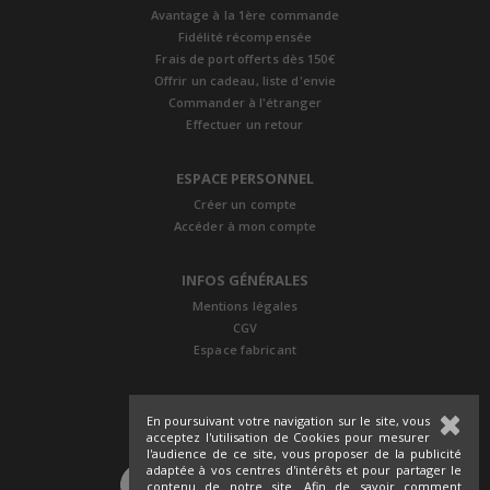
Avantage à la 1ère commande
Fidélité récompensée
Frais de port offerts dès 150€
Offrir un cadeau, liste d'envie
Commander à l'étranger
Effectuer un retour
ESPACE PERSONNEL
Créer un compte
Accéder à mon compte
INFOS GÉNÉRALES
Mentions légales
CGV
Espace fabricant
En poursuivant votre navigation sur le site, vous
acceptez l'utilisation de Cookies pour mesurer
l'audience de ce site, vous proposer de la publicité
adaptée à vos centres d'intérêts et pour partager le
SUIVEZ-NOUS
contenu de notre site. Afin de savoir comment