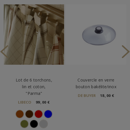
Lot de 6 torchons,
Couvercle en verre
lin et coton,
bouton bakélite/inox
"Parma"
DE BUYER
18
,
00
€
LIBECO
99
,
00
€