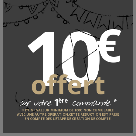
Casseroles & poêles de Buyer
10
€
DE BUYER
LE FABRICANT
QUI EST-IL ?
offert
DÉCOUVRIR
1
*
ère
sur votre
commande
VOUS AIMEREZ AUSSI
* D’UNE VALEUR MINIMUM DE 100€, NON CUMULABLE
AVEC UNE AUTRE OPÉRATION.CETTE RÉDUCTION EST PRISE
EN COMPTE DÈS L’ÉTAPE DE CRÉATION DE COMPTE.
2 articles